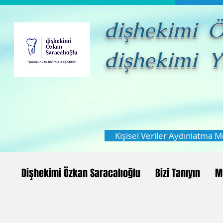
dişhekimi
dişhekimi 
Kişisel Veriler Aydınlatma M
Dişhekimi Özkan Saracalıoğlu
Bizi Tanıyın
M