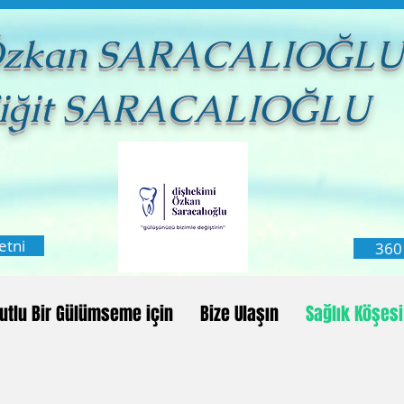
 Özkan SARACALIOĞLU
Yiğit SARACALIOĞLU
etni
360 
utlu Bir Gülümseme için
Bize Ulaşın
Sağlık Köşesi