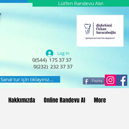
Lütfen Randevu Alın
Log In
0(544) 175 37 37
0(232) 232 37 37
Sanal tur için tıklayınız...
Paylaş
Hakkımızda
Online Randevu Al
More