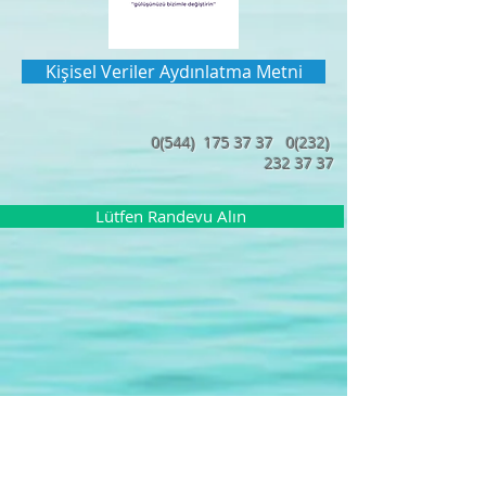
Kişisel Veriler Aydınlatma Metni
0(544)
175 37 37
0(232)
232 37 37
Lütfen Randevu Alın