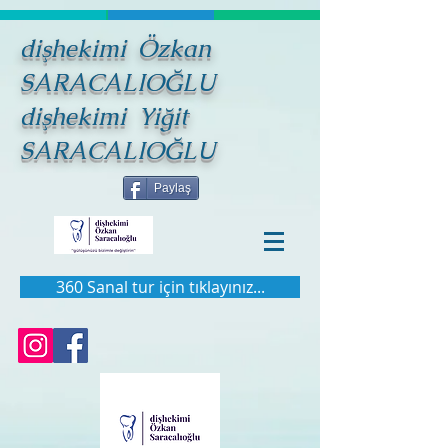
dişhekimi Özkan
SARACALIOĞLU
dişhekimi Yiğit
SARACALIOĞLU
Paylaş
360 Sanal tur için tıklayınız...