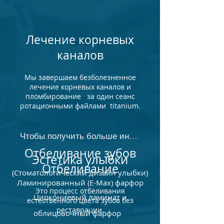
Лечение корневых
каналов
Мы завершаем безболезненное
лечение корневых каналов и
пломбирование за один сеанс
ротационными файлами titanium.
Чтобы получить больше информации
Отбеливание зубов
Эстетика улыбки
Отбеливание
(Стоматологический дизайн улыбки)
Ламинированный (E-Max) фарфор
Это процесс отбеливания
Циркониевый ламинат и
естественного цвета зубов без
реставрации.
облицовочный фарфор