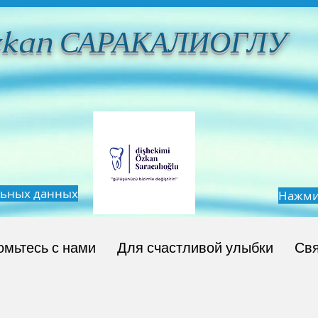
zkan САРАКАЛИОГЛУ
льных данных
Нажмит
омьтесь с нами
Для счастливой улыбки
Свя