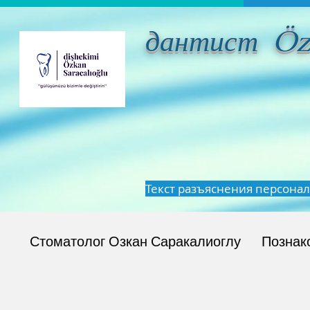
дантист Ö
Текст разъяснения персона
Стоматолог Озкан Саракалиоглу
Познак