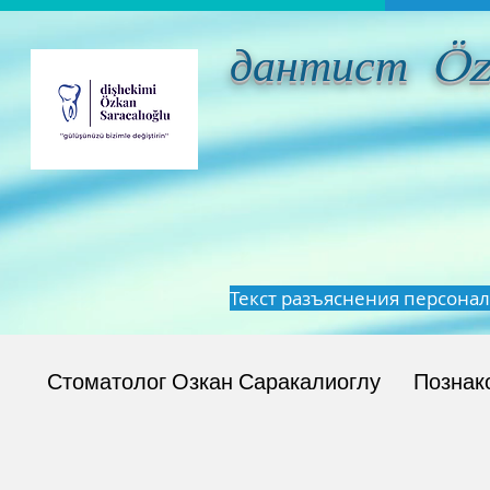
дантист Ö
Текст разъяснения персона
Стоматолог Озкан Саракалиоглу
Познак